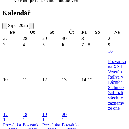
V srpnu již nelze slunci mnoho věřit.
Kalendář
Srpen
2026
Po
Út
St
Čt
Pá
So
Ne
27
28
29
30
31
1
2
3
4
5
6
7
8
9
16
1
Pozvánka
na XXI.
Veterán
Rallye v
10
11
12
13
14
15
Lázních
Slatinice
Zobrazit
všechny
záznamy
ze dne
17
18
19
20
1
1
1
1
Pozvánka
Pozvánka
Pozvánka
Pozvánka