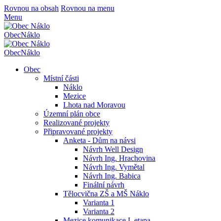
Rovnou na obsah
Rovnou na menu
Menu
Obec
Náklo
Obec
Náklo
Obec
Místní části
Náklo
Mezice
Lhota nad Moravou
Územní plán obce
Realizované projekty
Připravované projekty
Anketa - Dům na návsi
Návrh Well Design
Návrh Ing. Hrachovina
Návrh Ing. Vymětal
Návrh Ing. Babica
Finální návrh
Tělocvična ZŠ a MŠ Náklo
Varianta 1
Varianta 2
Mezice komunikace I. etapa