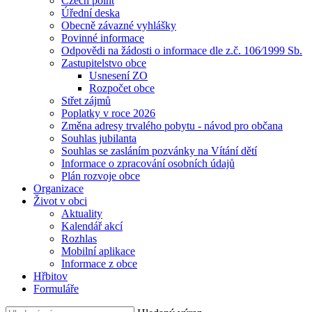
Czech point
Úřední deska
Obecně závazné vyhlášky
Povinné informace
Odpovědi na žádosti o informace dle z.č. 106⁄1999 Sb.
Zastupitelstvo obce
Usnesení ZO
Rozpočet obce
Střet zájmů
Poplatky v roce 2026
Změna adresy trvalého pobytu - návod pro občana
Souhlas jubilanta
Souhlas se zasláním pozvánky na Vítání dětí
Informace o zpracování osobních údajů
Plán rozvoje obce
Organizace
Život v obci
Aktuality
Kalendář akcí
Rozhlas
Mobilní aplikace
Informace z obce
Hřbitov
Formuláře