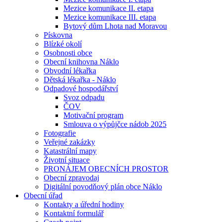
Mezice komunikace II. etapa
Mezice komunikace III. etapa
Bytový dům Lhota nad Moravou
Pískovna
Blízké okolí
Osobnosti obce
Obecní knihovna Náklo
Obvodní lékařka
Dětská lékařka - Náklo
Odpadové hospodářství
Svoz odpadu
ČOV
Motivační program
Smlouva o výpůjčce nádob 2025
Fotografie
Veřejné zakázky
Katastrální mapy
Životní situace
PRONÁJEM OBECNÍCH PROSTOR
Obecní zpravodaj
Digitální povodňový plán obce Náklo
Obecní úřad
Kontakty a úřední hodiny
Kontaktní formulář