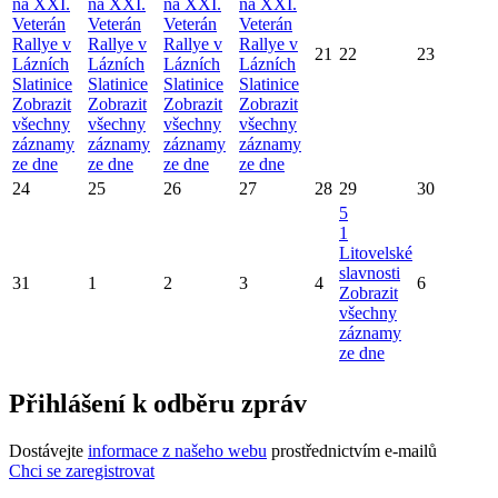
na XXI.
na XXI.
na XXI.
na XXI.
Veterán
Veterán
Veterán
Veterán
Rallye v
Rallye v
Rallye v
Rallye v
21
22
23
Lázních
Lázních
Lázních
Lázních
Slatinice
Slatinice
Slatinice
Slatinice
Zobrazit
Zobrazit
Zobrazit
Zobrazit
všechny
všechny
všechny
všechny
záznamy
záznamy
záznamy
záznamy
ze dne
ze dne
ze dne
ze dne
24
25
26
27
28
29
30
5
1
Litovelské
slavnosti
31
1
2
3
4
6
Zobrazit
všechny
záznamy
ze dne
Přihlášení k odběru zpráv
Dostávejte
informace z našeho webu
prostřednictvím e-mailů
Chci se zaregistrovat