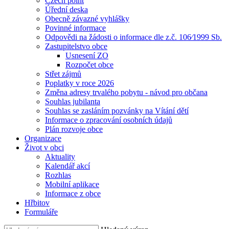
Czech point
Úřední deska
Obecně závazné vyhlášky
Povinné informace
Odpovědi na žádosti o informace dle z.č. 106⁄1999 Sb.
Zastupitelstvo obce
Usnesení ZO
Rozpočet obce
Střet zájmů
Poplatky v roce 2026
Změna adresy trvalého pobytu - návod pro občana
Souhlas jubilanta
Souhlas se zasláním pozvánky na Vítání dětí
Informace o zpracování osobních údajů
Plán rozvoje obce
Organizace
Život v obci
Aktuality
Kalendář akcí
Rozhlas
Mobilní aplikace
Informace z obce
Hřbitov
Formuláře