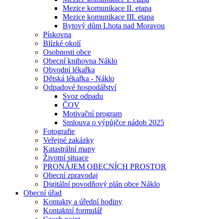
Mezice komunikace II. etapa
Mezice komunikace III. etapa
Bytový dům Lhota nad Moravou
Pískovna
Blízké okolí
Osobnosti obce
Obecní knihovna Náklo
Obvodní lékařka
Dětská lékařka - Náklo
Odpadové hospodářství
Svoz odpadu
ČOV
Motivační program
Smlouva o výpůjčce nádob 2025
Fotografie
Veřejné zakázky
Katastrální mapy
Životní situace
PRONÁJEM OBECNÍCH PROSTOR
Obecní zpravodaj
Digitální povodňový plán obce Náklo
Obecní úřad
Kontakty a úřední hodiny
Kontaktní formulář