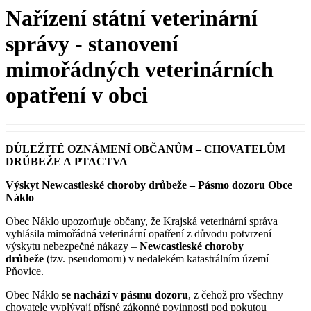
Nařízení státní veterinární
správy - stanovení
mimořádných veterinárních
opatření v obci
DŮLEŽITÉ OZNÁMENÍ OBČANŮM – CHOVATELŮM
DRŮBEŽE A PTACTVA
Výskyt Newcastleské choroby drůbeže – Pásmo dozoru Obce
Náklo
Obec Náklo upozorňuje občany, že Krajská veterinární správa
vyhlásila mimořádná veterinární opatření z důvodu potvrzení
výskytu nebezpečné nákazy –
Newcastleské choroby
drůbeže
(tzv. pseudomoru) v nedalekém katastrálním území
Pňovice.
Obec Náklo
se nachází v pásmu dozoru
, z čehož pro všechny
chovatele vyplývají přísné zákonné povinnosti pod pokutou