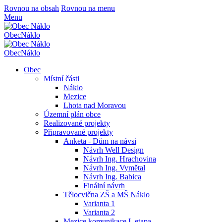
Rovnou na obsah
Rovnou na menu
Menu
Obec
Náklo
Obec
Náklo
Obec
Místní části
Náklo
Mezice
Lhota nad Moravou
Územní plán obce
Realizované projekty
Připravované projekty
Anketa - Dům na návsi
Návrh Well Design
Návrh Ing. Hrachovina
Návrh Ing. Vymětal
Návrh Ing. Babica
Finální návrh
Tělocvična ZŠ a MŠ Náklo
Varianta 1
Varianta 2
Mezice komunikace I. etapa