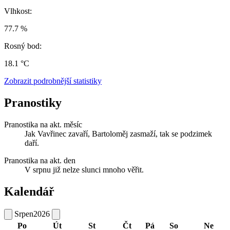
Vlhkost:
77.7 %
Rosný bod:
18.1 °C
Zobrazit podrobnější statistiky
Pranostiky
Pranostika na akt. měsíc
Jak Vavřinec zavaří, Bartoloměj zasmaží, tak se podzimek
daří.
Pranostika na akt. den
V srpnu již nelze slunci mnoho věřit.
Kalendář
Srpen
2026
Po
Út
St
Čt
Pá
So
Ne