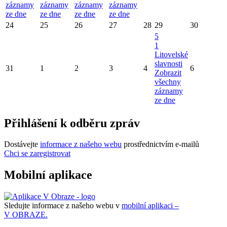
záznamy
záznamy
záznamy
záznamy
ze dne
ze dne
ze dne
ze dne
24
25
26
27
28
29
30
5
1
Litovelské
slavnosti
31
1
2
3
4
6
Zobrazit
všechny
záznamy
ze dne
Přihlášení k odběru zpráv
Dostávejte
informace z našeho webu
prostřednictvím e-mailů
Chci se zaregistrovat
Mobilní aplikace
Sledujte informace z našeho webu v
mobilní aplikaci –
V OBRAZE.