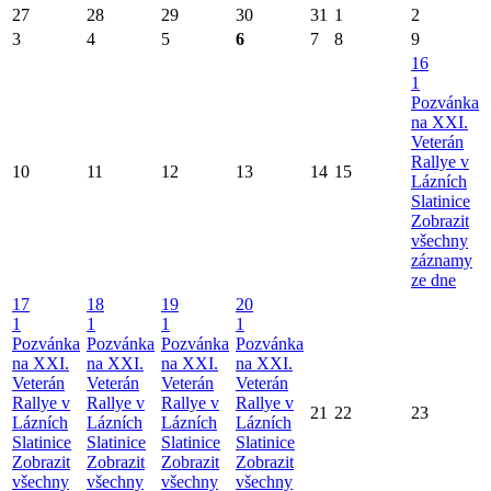
27
28
29
30
31
1
2
3
4
5
6
7
8
9
16
1
Pozvánka
na XXI.
Veterán
Rallye v
10
11
12
13
14
15
Lázních
Slatinice
Zobrazit
všechny
záznamy
ze dne
17
18
19
20
1
1
1
1
Pozvánka
Pozvánka
Pozvánka
Pozvánka
na XXI.
na XXI.
na XXI.
na XXI.
Veterán
Veterán
Veterán
Veterán
Rallye v
Rallye v
Rallye v
Rallye v
21
22
23
Lázních
Lázních
Lázních
Lázních
Slatinice
Slatinice
Slatinice
Slatinice
Zobrazit
Zobrazit
Zobrazit
Zobrazit
všechny
všechny
všechny
všechny