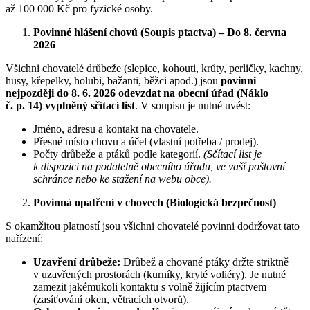
až 100 000 Kč pro fyzické osoby.
Povinné hlášení chovů (Soupis ptactva) – Do 8. června
2026
Všichni chovatelé drůbeže (slepice, kohouti, krůty, perličky, kachny,
husy, křepelky, holubi, bažanti, běžci apod.) jsou
povinni
nejpozději do 8. 6. 2026 odevzdat na obecní úřad (Náklo
č. p. 14) vyplněný sčítací list
. V soupisu je nutné uvést:
Jméno, adresu a kontakt na chovatele.
Přesné místo chovu a účel (vlastní potřeba / prodej).
Počty drůbeže a ptáků podle kategorií.
(Sčítací list je
k dispozici na podatelně obecního úřadu, ve vaší poštovní
schránce nebo ke stažení na webu obce).
Povinná opatření v chovech (Biologická bezpečnost)
S okamžitou platností jsou všichni chovatelé povinni dodržovat tato
nařízení:
Uzavření drůbeže:
Drůbež a chované ptáky držte striktně
v uzavřených prostorách (kurníky, kryté voliéry). Je nutné
zamezit jakémukoli kontaktu s volně žijícím ptactvem
(zasíťování oken, větracích otvorů).