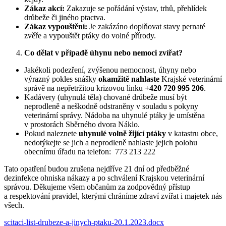
Zákaz akcí:
Zakazuje se pořádání výstav, trhů, přehlídek
drůbeže či jiného ptactva.
Zákaz vypouštění:
Je zakázáno doplňovat stavy pernaté
zvěře a vypouštět ptáky do volné přírody.
Co dělat v případě úhynu nebo nemoci zvířat?
Jakékoli podezření, zvýšenou nemocnost, úhyny nebo
výrazný pokles snášky
okamžitě nahlaste
Krajské veterinární
správě na nepřetržitou krizovou linku
+420 720 995 206
.
Kadávery (uhynulá těla) chované drůbeže musí být
neprodleně a neškodně odstraněny v souladu s pokyny
veterinární správy. Nádoba na uhynulé ptáky je umístěna
v prostorách Sběrného dvora Náklo.
Pokud naleznete
uhynulé volně žijící ptáky
v katastru obce,
nedotýkejte se jich a neprodleně nahlaste jejich polohu
obecnímu úřadu na telefon: 773 213 222
Tato opatření budou zrušena nejdříve 21 dní od předběžné
dezinfekce ohniska nákazy a po schválení Krajskou veterinární
správou. Děkujeme všem občanům za zodpovědný přístup
a respektování pravidel, kterými chráníme zdraví zvířat i majetek nás
všech.
scitaci-list-drubeze-a-jinych-ptaku-20.1.2023.docx