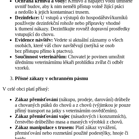
Ochrana krmiva a vody:
Krmivo a napájecí vodu umístěte
uvnitř budov, aby k nim neměli přístup volně žijící ptáci
a nedošlo k jejich kontaminaci trusem.
Dezinfekce:
U vstupů a výstupů do hospodářství/kurníků
používejte dezinfekční rohože nebo přípravky vhodné
k tlumení nákazy. Dezinfikujte rovněž dopravní prostředky
vstupující do chovu.
Evidence návštěv:
Vedete si aktuální záznamy o všech
osobách, které váš chov navštěvují (netýká se osob
bez přístupu přímo k ptactvu).
Součinnost veterinářům:
Chovatel je povinen umožnit
úřednímu veterinárnímu lékaři prohlídku zvířat či odběr
vzorků.
Přísné zákazy v ochranném pásmu
V celé obci platí přísný:
Zákaz přemisťování
(nákupu, prodeje, darování) drůbeže
a chovaných ptáků do chovů a z chovů (výjimkou je pouze
přímý transport na jatky s veterinárním osvědčením).
Zákaz přemisťování vajec
(násadových i konzumních),
čerstvého drůbežího masa a masných výrobků z chovů.
Zákaz manipulace s trusem:
Platí zákaz vyvážení,
přemisťování nebo rozmetání použité podestýlky, hnoje či
kejdy.